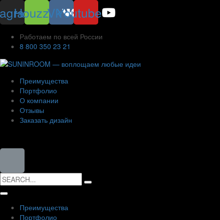
tagram
Houzz
Vk
Youtube
Работаем по всей России
8 800 350 23 21
Преимущества
Портфолио
О компании
Отзывы
Заказать дизайн
8 (800) 350-23-21
Search
for:
Преимущества
Портфолио