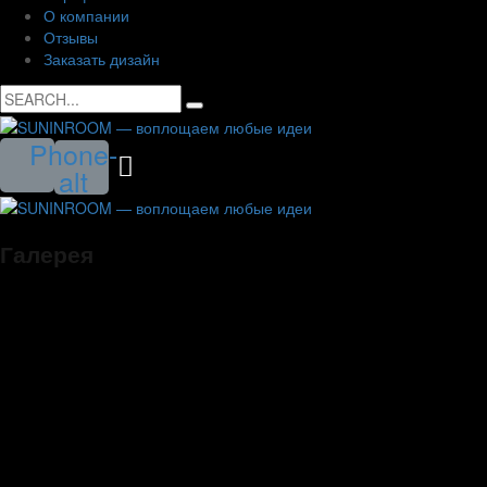
О компании
Отзывы
Заказать дизайн
Search
for:
Phone-
alt
Галерея