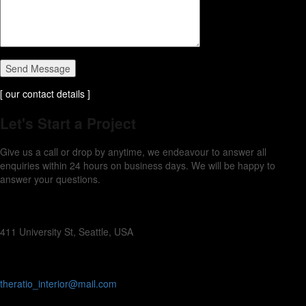
Send Message
[ our contact details ]
Let's Start a Project
Give us a call or drop by anytime, we endeavour to answer all
enquiries within 24 hours on business days. We will be happy to
answer your questions.
OUR ADDRESS:
411 University St, Seattle, USA
OUR MAILBOX:
theratio_interior@mail.com