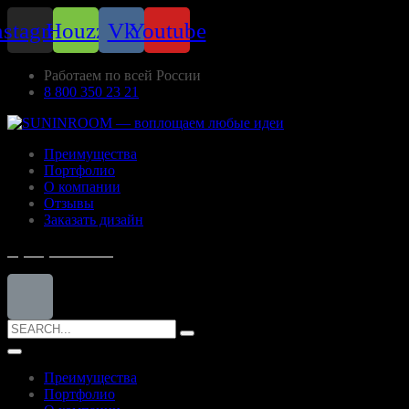
nstagram
Houzz
Vk
Youtube
Работаем по всей России
8 800 350 23 21
Преимущества
Портфолио
О компании
Отзывы
Заказать дизайн
8 (800) 350-23-21
Search
for:
Преимущества
Портфолио