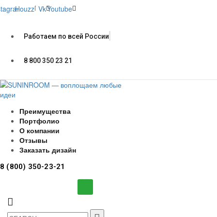
stagram
Houzz
Vk
Youtube
Работаем по всей России
8 800 350 23 21
Преимущества
Портфолио
О компании
Отзывы
Заказать дизайн
8 (800) 350-23-21
Search