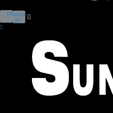
Phone-
alt