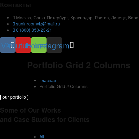
Контакты
Москва, Санкт-Петербург, Краснодар, Ростов, Липецк, Воро
suninroomviz@mail.ru
8 (800) 350-23-21
Vk
Youtube
Houzz
Instagram
Portfolio Grid 2 Columns
Главная
Portfolio Grid 2 Columns
[ our portfolio ]
Some of Our Works
and Case Studies for Clients
All