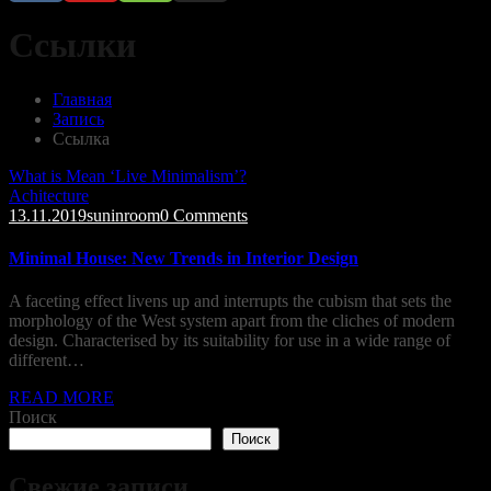
Ссылки
Главная
Запись
Ссылка
What is Mean ‘Live Minimalism’?
Achitecture
13.11.2019
suninroom
0 Comments
Minimal House: New Trends in Interior Design
A faceting effect livens up and interrupts the cubism that sets the
morphology of the West system apart from the cliches of modern
design. Characterised by its suitability for use in a wide range of
different…
READ MORE
Поиск
Поиск
Свежие записи