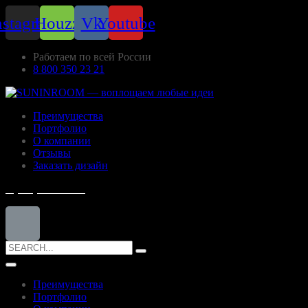
nstagram
Houzz
Vk
Youtube
Работаем по всей России
8 800 350 23 21
Преимущества
Портфолио
О компании
Отзывы
Заказать дизайн
8 (800) 350-23-21
Search
for:
Преимущества
Портфолио