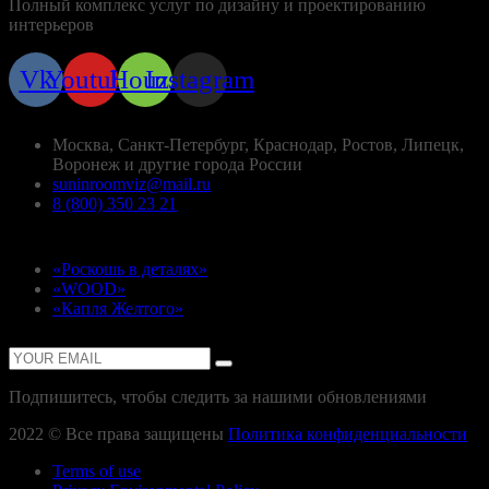
Полный комплекс услуг по дизайну и проектированию
интерьеров
Vk
Youtube
Houzz
Instagram
Контакты
Москва, Санкт-Петербург, Краснодар, Ростов, Липецк,
Воронеж и другие города России
suninroomviz@mail.ru
8 (800) 350 23 21
Проекты
«Роскошь в деталях»
«WOOD»
«Капля Желтого»
Подписаться
Подпишитесь, чтобы следить за нашими обновлениями
2022 © Все права защищены
Политика конфиденциальности
Terms of use