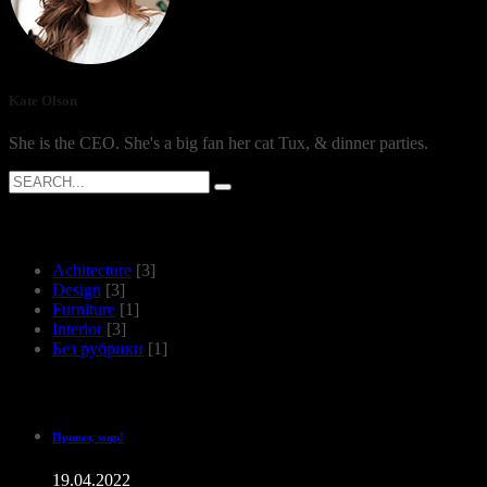
Kate Olson
She is the CEO. She's a big fan her cat Tux, & dinner parties.
Search
for:
Рубрики
Achitecture
[3]
Design
[3]
Furniture
[1]
Interior
[3]
Без рубрики
[1]
Recent Posts
Привет, мир!
19.04.2022